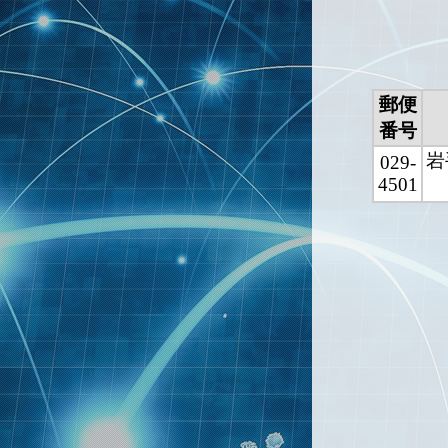
郵便
番号
岩
029-
4501