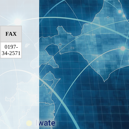
FAX
0197-
34-2571