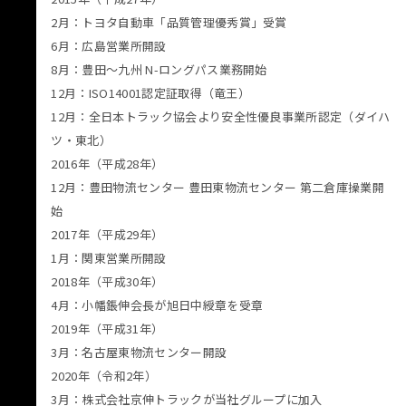
2月：トヨタ自動車「品質管理優秀賞」受賞
6月：広島営業所開設
8月：豊田〜九州 N-ロングパス業務開始
12月：ISO14001認定証取得（竜王）
12月：全日本トラック協会より安全性優良事業所認定（ダイハ
ツ・東北）
2016年（平成28年）
12月：豊田物流センター 豊田東物流センター 第二倉庫操業開
始
2017年（平成29年）
1月：関東営業所開設
2018年（平成30年）
4月：小幡鋹伸会長が旭日中綬章を受章
2019年（平成31年）
3月：名古屋東物流センター開設
2020年（令和2年）
3月：株式会社京伸トラックが当社グループに加入