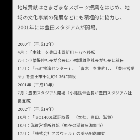
地域貢献はさまざまなスポーツ振興をはじめ、地
域の文化事業の発展などにも積極的に協力し、
2001年には豊田スタジアムが開場。
2000年（平成12年）
4月：「本社」を豊田市西新町7-77へ移転
7月：小幡鋹伸社長が会長に小幡輝雄副社長が社長に就任
11月：「元町物流センター」、「青木」を集約し、「豊田営業
所」を豊田市千足町4-36に開設
2001年（平成13年）
7月：豊田スタジアム開場（小幡鋹伸会長が豊田スタジアム社
長兼務）
2002年（平成14年）
10月：「ISO14001認証取得」（本社、豊田、滋賀）
10月：滋賀営業所移転（現在の滋賀県湖南市）
12月：「株式会社アズウェル」の薬品配送開始