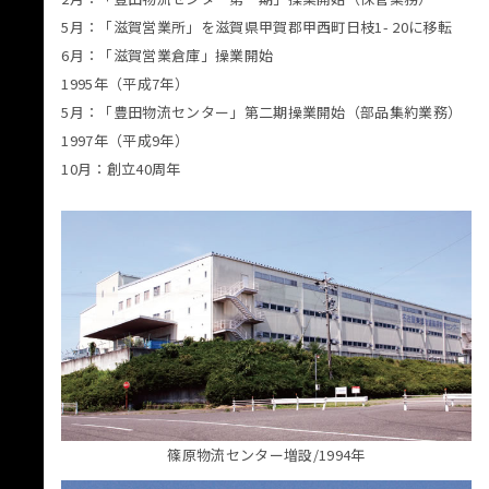
5月：「滋賀営業所」を滋賀県甲賀郡甲西町日枝1- 20に移転
6月：「滋賀営業倉庫」操業開始
1995年（平成7年）
5月：「豊田物流センター」第二期操業開始（部品集約業務）
1997年（平成9年）
10月：創立40周年
篠原物流センター増設/1994年