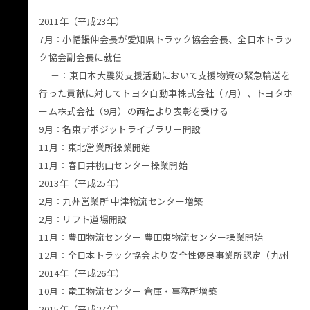
2011年（平成23年）
7月：小幡鋹伸会長が愛知県トラック協会会長、全日本トラッ
ク協会副会長に就任
－：東日本大震災支援活動において支援物資の緊急輸送を
行った貢献に対してトヨタ自動車株式会社（7月）、トヨタホ
ーム株式会社（9月）の両社より表彰を受ける
9月：名東デポジットライブラリー開設
11月：東北営業所操業開始
11月：春日井桃山センター操業開始
2013年（平成25年）
2月：九州営業所 中津物流センター増築
2月：リフト道場開設
11月：豊田物流センター 豊田東物流センター操業開始
12月：全日本トラック協会より安全性優良事業所認定（九州
2014年（平成26年）
10月：竜王物流センター 倉庫・事務所増築
2015年（平成27年）