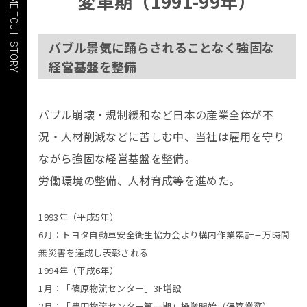
COMPANY | MEITOU HISTORY
変革期（1991-99年）
バブル景気に踊らされることなく強固な
経営基盤を整備
バブル崩壊・規制緩和など日本の産業全体が不
況・人材削減などに苦しむ中、当社は雇用を守り
ながら強固な経営基盤を整備。
労働環境の整備、人材育成等を進めた。
1993年（平成5年）
6月：トヨタ自動車安全衛生協力会より構内作業累計三万時間
無災害を達成し表彰される
1994年（平成6年）
1月：「篠原物流センター」3F増設
2月：「豊田物流センター第一期」操業開始（保管業務）