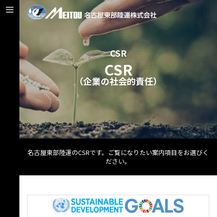
CSR
CSR
（企業の社会的責任）
名古屋東部陸運のCSRです。ご覧になりたい案内項目をお選びく
ださい。